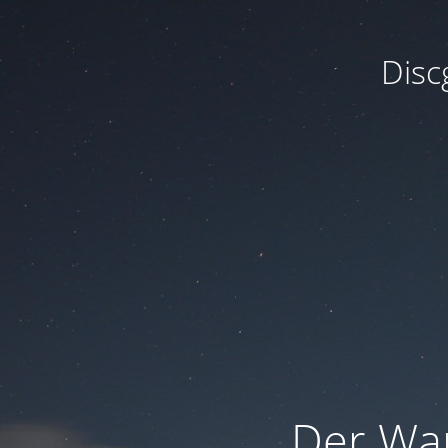
Disc
Der War