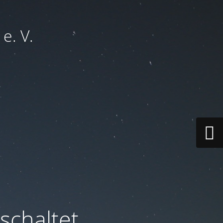
e. V.
schaltet